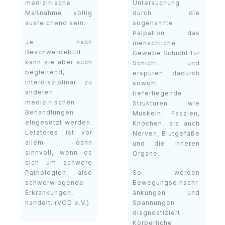
medizinische
Untersuchung
Maßnahme völlig
durch die
ausreichend sein.
sogenannte
Palpation das
Je nach
menschliche
Beschwerdebild
Gewebe Schicht für
kann sie aber auch
Schicht und
begleitend,
erspüren dadurch
interdisziplinär zu
sowohl
anderen
tieferliegende
medizinischen
Strukturen wie
Behandlungen
Muskeln, Faszien,
eingesetzt werden.
Knochen, als auch
Letzteres ist vor
Nerven, Blutgefäße
allem dann
und die inneren
sinnvoll, wenn es
Organe.
sich um schwere
Pathologien, also
So werden
schwerwiegende
Bewegungseinschr
Erkrankungen,
änkungen und
handelt. (VOD e.V.)
Spannungen
diagnostiziert.
Körperliche