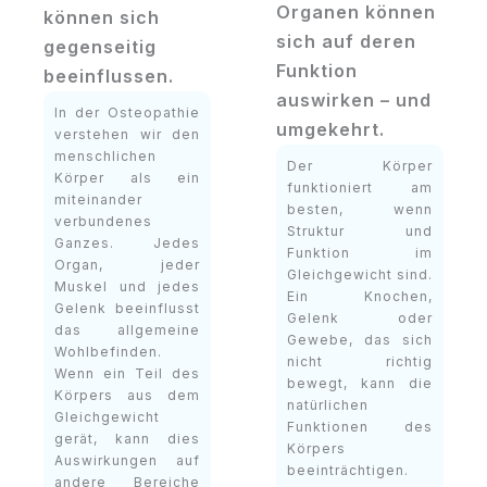
Organen können
können sich
sich auf deren
gegenseitig
Funktion
beeinflussen.
auswirken – und
In der Osteopathie
umgekehrt.
verstehen wir den
menschlichen
Der Körper
Körper als ein
funktioniert am
miteinander
besten, wenn
verbundenes
Struktur und
Ganzes. Jedes
Funktion im
Organ, jeder
Gleichgewicht sind.
Muskel und jedes
Ein Knochen,
Gelenk beeinflusst
Gelenk oder
das allgemeine
Gewebe, das sich
Wohlbefinden.
nicht richtig
Wenn ein Teil des
bewegt, kann die
Körpers aus dem
natürlichen
Gleichgewicht
Funktionen des
gerät, kann dies
Körpers
Auswirkungen auf
beeinträchtigen.
andere Bereiche