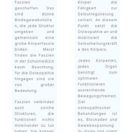
Faszien
Körper die
geschaffen. Das
Fähigkeit zur
sind dünne
Selbstregulierung
Bindegewebshülle
verliert. An diesem
n, die jede Struktur
Punkt setzt die
umgeben und
Osteopathie an und
gemeinsam eine
mobilisiert die
große Körperfaszie
Selbstheilungskräft
bilden. Meist
e des Körpers.
finden die Faszien
Jedes Körperteil,
in der Schulmedizin
jedes Organ
kaum Beachtung,
benötigt zum
für die Osteopathie
optimalen
hingegen sind sie
Funktionieren
von großer
ausreichende
Bedeutung.
Bewegungsfreiheit.
Faszien verbinden
Ziel
auch solche
osteopathischer
Strukturen, die
Behandlungen ist
funktionell nichts
es, Blockaden und
miteinander zu tun
Gewebespannung
haben. Sie können
zu lösen und somit